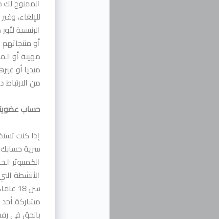
الممنوح لك م
للإلغاء، وغي
الرئيسية لأور 
أو منتجاتهم 
مهينة أو المس
ميديا أو غيره
من الارتباط د
حساب عضويت
إذا كنت تست
سرية حسابك و
الكمبيوتر ال
الأنشطة التي
سن 18 
مشاركة أحد ا
بالحق في رفض