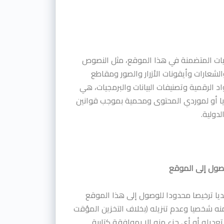
يات المتضمنة في هذا الموقع، مثل النصوص
لشعارات وأيقونات الأزرار والصور ومقاطع
د الرقمية وتصنيفات البيانات والبرمجيات، هي
يا أو لموردي المحتوى ومحمية بموجب قوانين
دولية.
صول إلى الموقع
ديا ترخيصا محدودا للوصول إلى هذا الموقع
نه شخصيا وعدم تنزيله (بخلاف التخزين المؤقت
عديله أو أي جزء منه إلا بموافقة كتابية