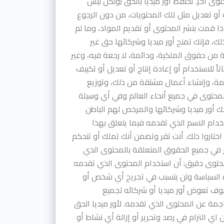
توى آخر. تحتفظ أور ميديا بالحق (ولكن ليس
الة أو تعديل مثل تلك المحتويات، من دون الرجوع
ذا قمت بنشر المحتوى أو تقديم المواد، وما لم
ك، فإنك تمنح أور ميديا وشركائها حق غير
 من حقوق الملكية، ودائمة، لا رجعة فيه، وغير
تاتاً للاستخدام أو إعادة إنتاج أو تعديل أو تكييف
جمة، وإنشاء أعمال مشتقة من ذلك، وتوزيع
محتوى في جميع أنحاء العالم وفي أي وسيلة
حك أور ميديا وشركائها والمرخص لهم الباطن
دام الاسم الذي تقدمه فيما يتعلق بهذا
اختاروا ذلك. أنت تقر وتضمن أنك تملك أو تتحكم
في جميع الحقوق المتعلقة بالمحتوى الذي
محتوى دقيق: أن استخدام المحتوى الذي تقدمه
 السياسة ولن يتسبب في تجريح أي شخص أو
وف تعوض أور ميديا أو شركائه لجميع
اجمة عن المحتوى الذي تقدمه. لأور ميديا الحق
اي التزام في رصد وتحرير أو إزالة أي نشاط أو