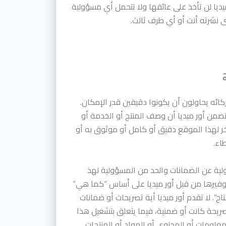
يديا لن تأخذ على عائقها ولا تتحمل أي مسؤولية
نشرته أنت أو أي طرف ثالث.
ج
كائه يحاولون أن يكونوا دقيقين قدر الإمكان.
تضمن أور ميديا أن وصف المنتج أو الخدمة أو
 لهذا الموقع دقيق أو كامل أو موثوق به أو
اء.
لية عن الضمانات والحد من المسؤولية لهذ
وفيرها من قبل أور ميديا على أساس “كما هي”
ح”. لا تقدم أور ميديا أية تصريحات أو ضمانات
ريحة كانت أو ضمنية، فيما يتعلق بتشغيل هذا
معلومات أو المحتوى أو المواد أو المنتجات