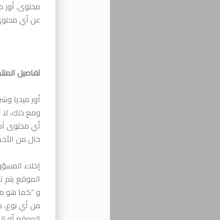
محتوى. أور م
عن أي محتوى 
تفاصيل المنت
أور ميديا وشر
ومع ذلك، لا 
أي محتوى آخر
خال من الأخط
إخلاء المسؤو
الموقع يتم ت
و “كما هو متا
من أي نوع، ص
الموقع أو ال