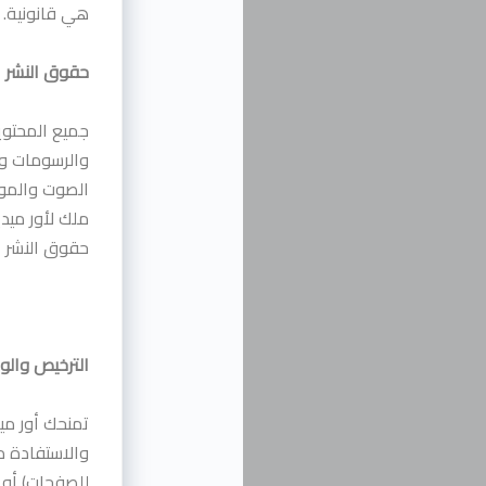
هي قانونية.
حقوق النشر
جميع المحتو
والرسومات وا
الصوت والموا
ملك لأور ميد
حقوق النشر ال
الترخيص والو
تمنحك أور مي
والاستفادة م
للصفحات) أو ت