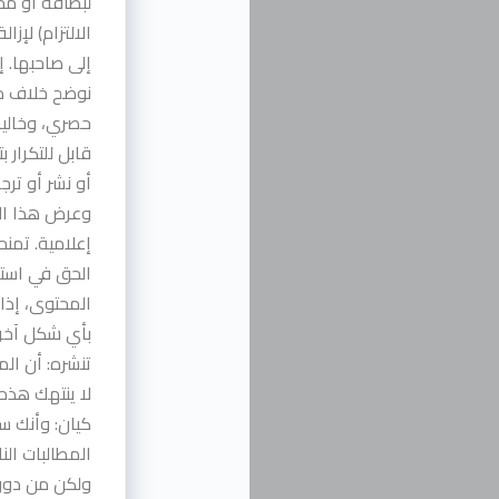
لبطاقة أو مح
الالتزام) لإز
إلى صاحبها. إ
نوضح خلاف ذل
حصري، وخالية
قابل للتكرار ب
أو نشر أو تر
وعرض هذا ال
إعلامية. تمن
الحق في استخ
المحتوى، إذا 
بأي شكل آخر 
تنشره: أن ال
لا ينتهك هذه
كيان: وأنك س
المطالبات الن
ولكن من دون 