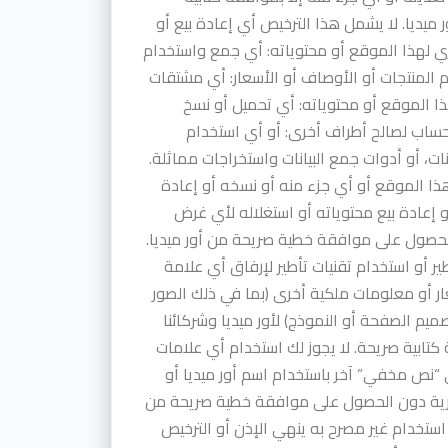
ميديا. لا يشمل هذا الترخيص أي إعادة بيع أو
ي لهذا الموقع أو محتوياته: أي جمع واستخدام
 المنتجات أو الأوصاف أو الأسعار: أي مشتقات
ذا الموقع أو محتوياته: أي تحميل أو نسخ
ساب لصالح أطراف أخرى: أو أي استخدام
انات، أو أدوات جمع البيانات واستخراجات مماثلة.
هذا الموقع أو أي جزء منه أو نسخه أو إعادة
و إعادة بيع محتوياته أو استغلاله لأي غرض
حصول على موافقة خطية صريحة من أور ميديا.
طير أو استخدام تقنيات تأطير لإرفاق أي علامة
ار أو معلومات ملكية أخرى (بما في ذلك الصور
ميم الصفحة أو النموذج) لأور ميديا وشركائنا
تابية صريحة. لا يجوز لك استخدام أي علامات
“نص مخفي” آخر باستخدام اسم أور ميديا أو
جارية دون الحصول على موافقة خطية صريحة من
 استخدام غير مصرح به ينهي الإذن أو الترخيص