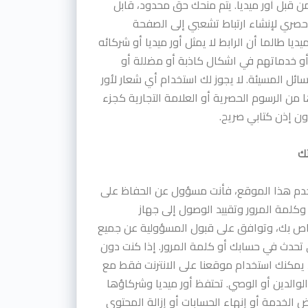
ن قبل أور ميديا. يتم منحك حق محدود، قابل
ر حصري لإنشاء ارتباط تشعبي إلى الصفحة
ميديا طالما أن الرابط لا يمثل أور ميديا أو شركائه
أو خدماتهم في اشكال كاذبة أو مضللة أو
ائل المسيئة. لا يجوز لك استخدام أي شعار لأور
ا من الرسوم الحصرية أو العلامة التجارية كجزء
ون إذن كتابي صريح.
ك
خدم هذا الموقع، فأنت مسؤول عن الحفاظ على
كلمة المرور وتقييد الوصول إلى جهاز
خاص بك، وتوافق على قبول المسؤولية عن جميع
 تحدث في حسابك أو كلمة المرور. إذا كنت دون
عاما، يمكنك استخدام موقعنا على الانترنت فقط مع
لوالدين أو الوصي. تحتفظ أور ميديا وشركاؤها
 الخدمة أو إنهاء الحسابات أو إزالة المحتوى