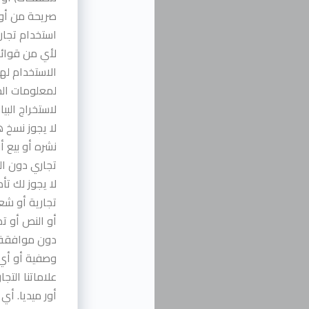
صريحة من أور 
استخدام تجار
لأي من قوائم
الاستخدام له
لمعلومات الح
لاستخراج البي
لا يجوز نسخ 
نشره أو بيع أ
تجاري دون ال
لا يجوز لك تأ
تجارية أو شع
أو النص أو تص
دون موافقة ك
وصفية أو أي 
علاماتنا الت
أور ميديا. أي