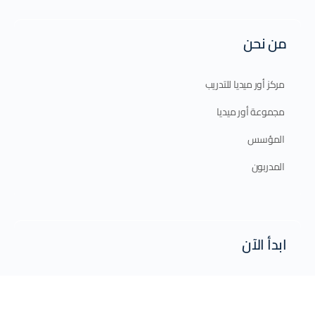
من نحن
مركز أور ميديا للتدريب
مجموعة أور ميديا
المؤسس
المدربون
ابدأ الآن
الدورات الإلكترونية
الدورات الحضورية