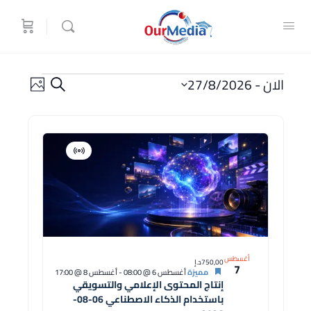
الدورات
الدورات
تصفح
الان
 - 
27/8/2026
البحث
بالصور
البحث
دورة
اختر
والتصفح
التاريخ.
قائمة
الدورات
افتراضية
دورة
في
عرض
الصور
أغسطس
750,00د.إ
7
مميزة
أغسطس 6 @ 08:00
-
أغسطس 8 @ 17:00
إنتاج المحتوى الإعلامي والتسويقي
باستخدام الذكاء الاصطناعي 06-08-