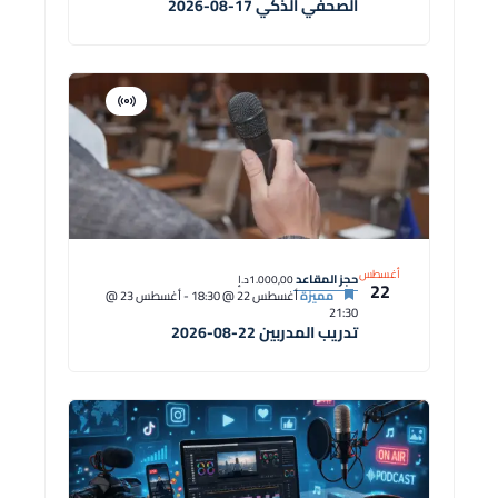
الصحفي الذكي 17-08-2026
افتراضية
دورة
أغسطس
حجز المقاعد
1.000,00د.إ
22
مميزة
أغسطس 22 @ 18:30
-
أغسطس 23 @
21:30
تدريب المدربين 22-08-2026