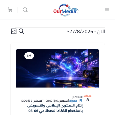
الدورات
الدورات
تصفح
الان
 - 
27/8/2026
البحث
بالصور
البحث
دورة
اختر
والتصفح
التاريخ.
قائمة
الدورات
افتراضية
دورة
في
عرض
الصور
أغسطس
750,00د.إ
8
مميزة
أغسطس 6 @ 08:00
-
أغسطس 8 @ 17:00
إنتاج المحتوى الإعلامي والتسويقي
باستخدام الذكاء الاصطناعي 06-08-