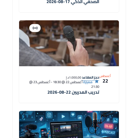
الصحفي الذكي 17-08-2026
افتراضية
دورة
أغسطس
حجز المقاعد
1.000,00د.إ
22
مميزة
أغسطس 22 @ 18:30
-
أغسطس 23 @
21:30
تدريب المدربين 22-08-2026