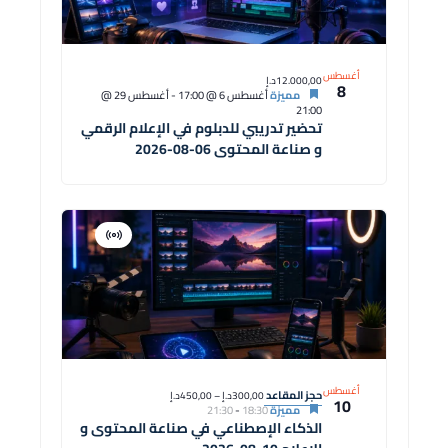
أغسطس
12.000,00د.إ
8
مميزة
أغسطس 6 @ 17:00
-
أغسطس 29 @
21:00
تحضير تدريبي للدبلوم في الإعلام الرقمي
و صناعة المحتوى 06-08-2026
افتراضية
دورة
أغسطس
حجز المقاعد
300,00د.إ – 450,00د.إ
10
مميزة
18:30
-
21:30
الذكاء الإصطناعي في صناعة المحتوى و