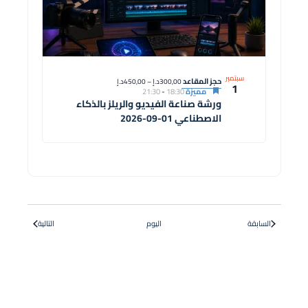
سبتمبر
حجز المقاعد
300,00د.إ – 450,00د.إ
1
مميزة
18:30
-
21:30
ورشة صناعة الفيديو والريلز بالذكاء
الاصطناعي 01-09-2026
الدورات
الدورات
السابقة
اليوم
التالية