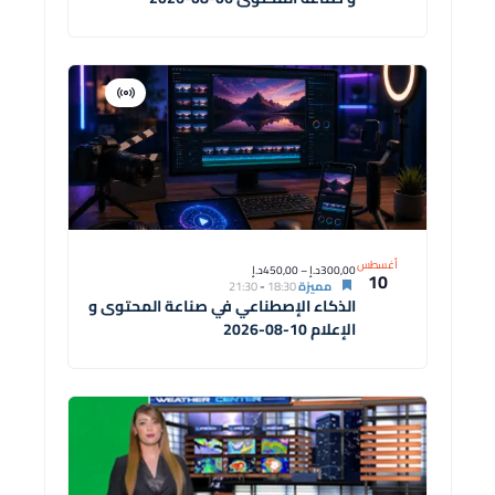
افتراضية
دورة
أغسطس
300,00د.إ – 450,00د.إ
10
مميزة
18:30
-
21:30
الذكاء الإصطناعي في صناعة المحتوى و
الإعلام 10-08-2026