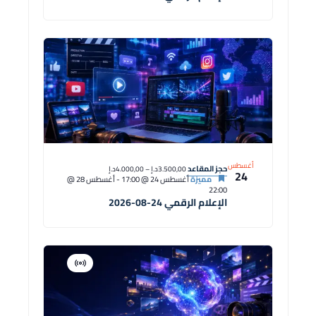
أغسطس
حجز المقاعد
3.500,00د.إ – 4.000,00د.إ
24
مميزة
أغسطس 24 @ 17:00
-
أغسطس 28 @
22:00
الإعلام الرقمي 24-08-2026
افتراضية
دورة