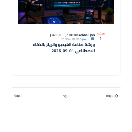
سبتمبر
حجز المقاعد
300,00د.إ – 450,00د.إ
1
مميزة
18:30
-
21:30
ورشة صناعة الفيديو والريلز بالذكاء
الاصطناعي 01-09-2026
الدورات
الدورات
السابقة
اليوم
التالية