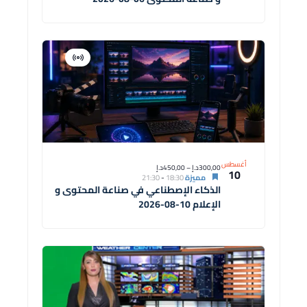
افتراضية
دورة
أغسطس
300,00د.إ – 450,00د.إ
10
مميزة
18:30
-
21:30
الذكاء الإصطناعي في صناعة المحتوى و
الإعلام 10-08-2026