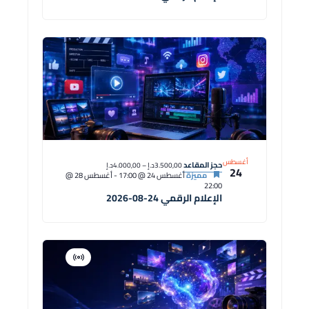
أغسطس
حجز المقاعد
3.500,00د.إ – 4.000,00د.إ
24
مميزة
أغسطس 24 @ 17:00
-
أغسطس 28 @
22:00
الإعلام الرقمي 24-08-2026
افتراضية
دورة