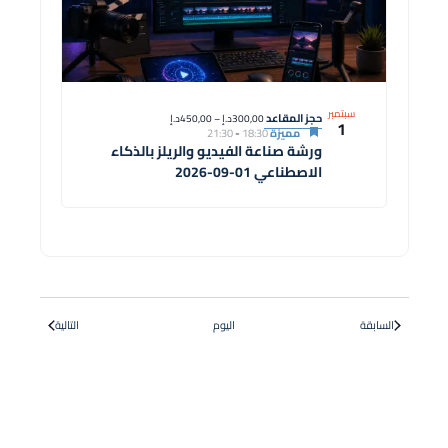
سبتمبر
حجز المقاعد
300,00د.إ – 450,00د.إ
1
مميزة
18:30
-
21:30
ورشة صناعة الفيديو والريلز بالذكاء
الاصطناعي 01-09-2026
الدورات
الدورات
السابقة
اليوم
التالية