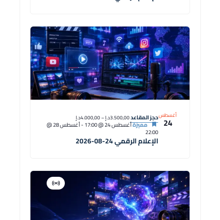
أغسطس
حجز المقاعد
3.500,00د.إ – 4.000,00د.إ
24
مميزة
أغسطس 24 @ 17:00
-
أغسطس 28 @
22:00
الإعلام الرقمي 24-08-2026
افتراضية
دورة