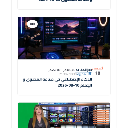
افتراضية
دورة
أغسطس
حجز المقاعد
300,00د.إ – 450,00د.إ
10
مميزة
18:30
-
21:30
الذكاء الإصطناعي في صناعة المحتوى و
الإعلام 10-08-2026