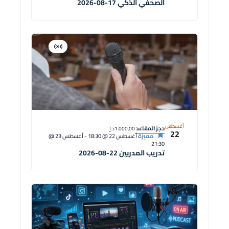
الصحفي الذكي 17-08-2026
افتراضية
دورة
أغسطس
حجز المقاعد
1.000,00د.إ
22
مميزة
أغسطس 22 @ 18:30
-
أغسطس 23 @
21:30
تدريب المدربين 22-08-2026