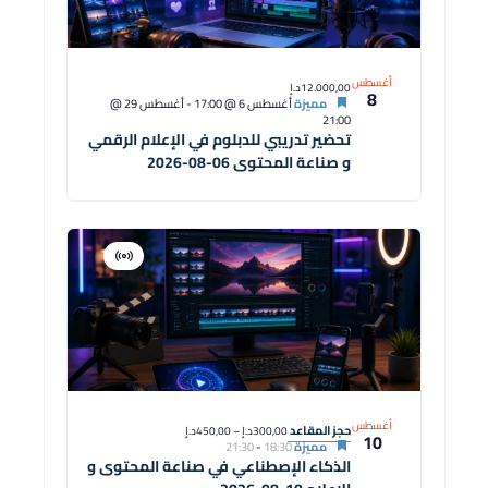
أغسطس
12.000,00د.إ
8
مميزة
أغسطس 6 @ 17:00
-
أغسطس 29 @
21:00
تحضير تدريبي للدبلوم في الإعلام الرقمي
و صناعة المحتوى 06-08-2026
افتراضية
دورة
أغسطس
حجز المقاعد
300,00د.إ – 450,00د.إ
10
مميزة
18:30
-
21:30
الذكاء الإصطناعي في صناعة المحتوى و