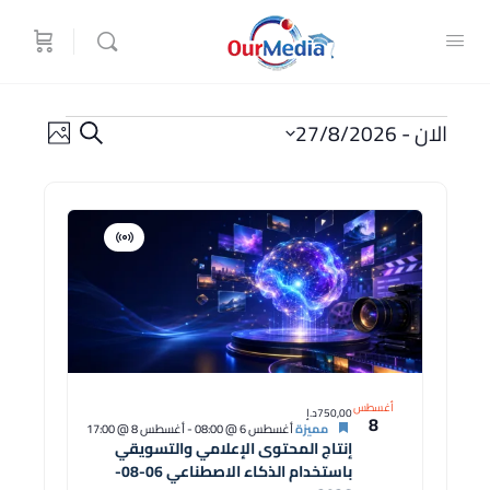
الدورات
الدورات
تصفح
الان
 - 
27/8/2026
البحث
بالصور
البحث
دورة
اختر
والتصفح
التاريخ.
قائمة
الدورات
افتراضية
دورة
في
عرض
الصور
أغسطس
750,00د.إ
8
مميزة
أغسطس 6 @ 08:00
-
أغسطس 8 @ 17:00
إنتاج المحتوى الإعلامي والتسويقي
باستخدام الذكاء الاصطناعي 06-08-