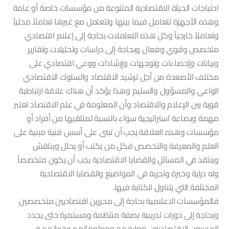
احتياجات الحياة الاقتصادية المتنوعة من مؤسسات خاصة أو عامة
وهذه الأجهزة تتعامل فيما بينها وتتعامل مع غيرها تعاملاً محلياً
وتعاملاً خارجياً وكل هذه التعاملات بحاجة إلى إعلام اقتصادي
متخصص وقوي وفعال وبحاجة إلى دراسات وتحليلات وتقارير
وبيانات وإحصاءات وتوجهات وإٍرشادات ووعي اقتصادي على
مختلف الأصعدة من أجل ترشيد الاقتصاد والسلوك الاقتصادي
الواعي والمسؤول والسليم وهذا يؤكد أن هناك علاقة ارتباطية
قوية بين الإعلام والاقتصاد وأن المعلومة في علم الاقتصاد تعتبر
مهمة وبضاعة استراتيجية سواء بالنسبة لمتلقيها من أفراد أو
مؤسسات وهذه العلاقة يجب أن تبنى على أسس فنية مبنية على
العلم والمعرفة والتخصص فكل من يكتب أو يحلل ويناقش
وينتقد في المسائل والقضايا الاقتصادية يجب أن يكون متخصصاً
وله دراية وخبرة وتجربة في المواضيع والقضايا الاقتصادية
المختلفة التي يتناول الكتابة فيها.
فالمؤسسات الاعلامية بحاجة إلى محررين اقتصاديين متخصصين
وبحاجة إلى دورات تدريبية بصفة منتظمة ومستمرة حتى يجدد
المحررون الاقتصاديون معارفهم ومعلوماتهم وخبراتهم في