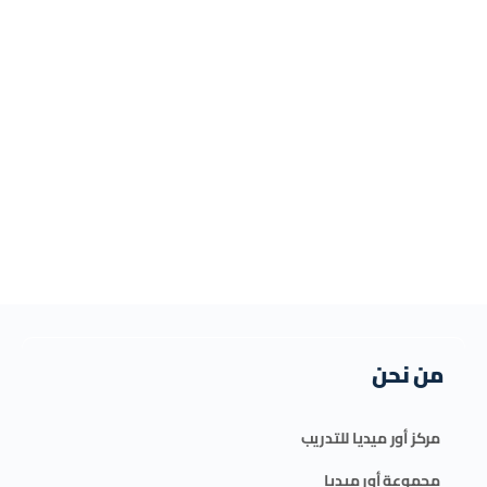
من نحن
مركز أور ميديا للتدريب
مجموعة أور ميديا