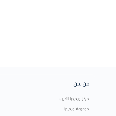
من نحن
مركز أور ميديا للتدريب
مجموعة أور ميديا