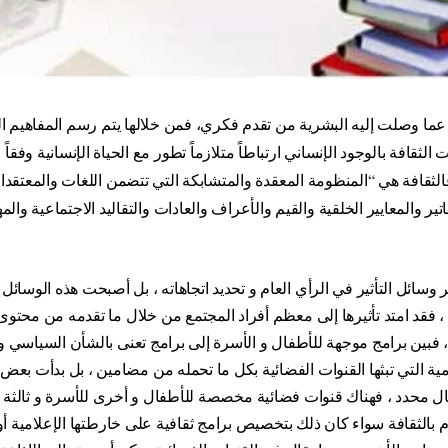
 عما وصلت إليه البشرية من تقدم فكري، فمن خلالها يتم رسم المفاهيم 
الثقافة بالوجود الإنساني ارتباطاً متلازماً تطور مع الحياة الإنسانية وفقاً
الثقافة هي “المنظومة المعقدة والمتشابكة التي تتضمن اللغات والمعتقد
تير والمعايير الخلقية والقيم والأعراف والعادات والتقاليد الاجتماعية والمه
 وسائل التأثير في الرأي العام و تحديد اتجاهاته ، بل أصبحت هذه الوسائل م
 ، فقد امتد تأثيرها إلى معظم أفراد المجتمع من خلال ما تقدمه من محت
 ، فبين برامج موجهة للأطفال و الأسرة إلى برامج تعنى بالشأن السياسي و
لامية التي تبثها القنوات الفضائية بكل ما تحمله من مضامين ، بل بدأت بع
محدد ، فهناك قنوات فضائية مخصصة للأطفال و أخرى للأسرة و ثالثة للص
 بالثقافة سواء كان ذلك بتخصيص برامج ثقافية على خارطتها الإعلامية أو