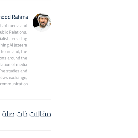
mood Rahma
s of media and 
blic Relations. 
ist, providing 
ing Al Jazeera 
 homeland, the 
ons around the 
lation of media 
he studies and 
 news exchange, 
c communication.
مقالات ذات صلة