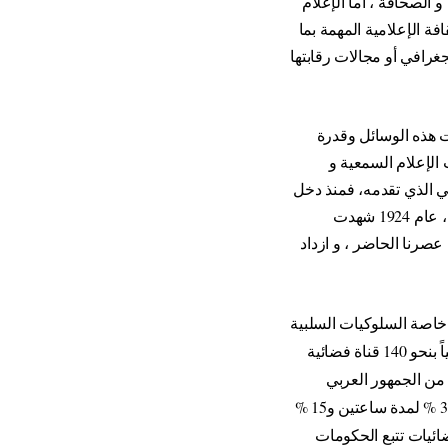
و الصحافة ، أما الإعلام
ة الإعلامية المهمة بما
جغرافي أو مجالات رقابتها
ت هذه الوسائل وقدرة
الإعلام السمعية و
ي الذي تقدمه، فمنذ دخل
التلفزيون إلى حياة الإنسان على يد عالم الفيزياء الأمريكي (الروسي الأصل) فلاديمير كوزما زوريكين ، عام 1924 شهدت
عصرنا الحاضر ، و ازداد
 خاصة السلوكيات السلبية
إحدى المجلات :(أن الفضاء العربي ازدحم في وقت قصير نسبياً بنحو 140 قناة فضائية
اهدة الجمهور لهذه الفضائيات وتفيد إحدى الدراسات العلمية الحديثة أن نسبة 69 % من الجمهور العربي
يشاهدون الفضائيات لمدة أربع ساعات يومياً وأن 31 % منهم يشاهدونها لمدة ثلاث ساعات يومياً و 34.5 % لمدة ساعتين و15 %
تني أطباق البث 12 % سنوياً و 40 % من هذه الفضائيات تتبع الحكومات