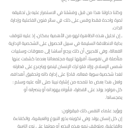
وكلنا حاولنا هذا من قبل وفشلنا في الاستمرار عليه بل تحقيقه
لمرة واحدة فقط وقس على ذلك في سائر فنون الفاعلية وإدارة
الذات.
ـ إن تحليل هذه الظاهرة لهو من الأهمية بمكان، إذ عليه تتوقف
بداية الانطلاقة السليمة في سبيل الحصول على الشخصية الإدارية
الفعالة، وفي تقديري أن ذلك يرجع أساسًا إلى معوقات وسلبيات
متأصلة في نفوسنا، أفرزتها تربية مجتمعاتنا بعدما كشفت عنها
شمس الإسلام، وإلا فلو ترك الإنسان لينمو ويترعرع على فطرته
لغدا شخصية سوية فعاله، قادرًا على إدارة ذاته وتحقيق أهدافه،
ولعل هذا بعض ما نلمحه من إشارة نبينا صلى الله عليه وسلم :
كل مولود يولد على الفطرة، فأبواه يهودانه أو ينصرانه أو
يمجسانه’.
ويؤيد علماء النفس ذلك فيقولون:
إن كل إنسان يولد وفي تكوينه بذور النبوغ والعبقرية، والكفاءة
والفاعلية، ويتوقف نمو هذه البذور أو موتها على نوع التربية