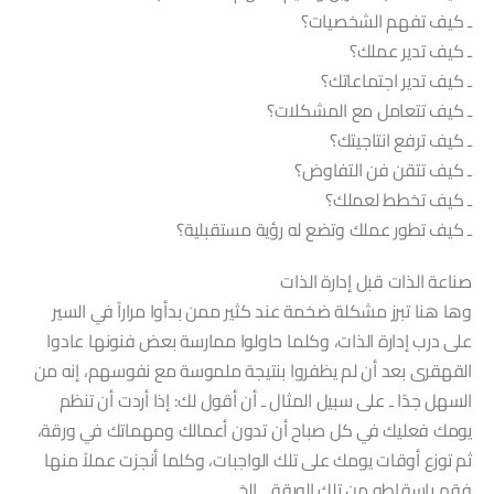
ـ كيف تفهم الشخصيات؟
ـ كيف تدير عملك؟
ـ كيف تدير اجتماعاتك؟
ـ كيف تتعامل مع المشكلات؟
ـ كيف ترفع انتاجيتك؟
ـ كيف تتقن فن التفاوض؟
ـ كيف تخطط لعملك؟
ـ كيف تطور عملك وتضع له رؤية مستقبلية؟
صناعة الذات قبل إدارة الذات
وها هنا تبرز مشكلة ضخمة عند كثير ممن بدأوا مراراً في السير
على درب إدارة الذات، وكلما حاولوا ممارسة بعض فنونها عادوا
القهقرى بعد أن لم يظفروا بنتيجة ملموسة مع نفوسهم، إنه من
السهل جدًا ـ على سبيل المثال ـ أن أقول لك: إذا أردت أن تنظم
يومك فعليك في كل صباح أن تدون أعمالك ومهماتك في ورقة،
ثم توزع أوقات يومك على تلك الواجبات، وكلما أنجزت عملاً منها
فقم بإسقاطه من تلك الورقة .. إلخ.