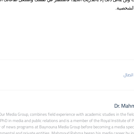
الشخصية.
اتصال
Dr. Mah
ur Media Group, combines field experience with academic studies in the field
 PhD in media and public relations and is a member of the Royal Institute of Pu
r of news programs at Baynouna Media Group before becoming a media special
nmental and private entities. Mahmoud Rahma began his media career by join