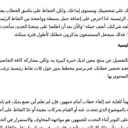
 شك على شخصيتك ومستوى إبداعك. ولكن الحفاظ على تناسق الخطاب يعت
اط الرئيسية. لذا احرص على إضافة جمل بسيطة وواضحة بين النقاط الرئيس
لقه شركتك، أضف جملة “والآن بعد أن اطلعنا على منتجنا الجديد، سأتحدث 
”. فذلك سيجعل المستمعون يتذكرون خطابك لأطول فترة ممكنة
.
رئيسية
التفصيل عن منتج معين لديك خبرة كبيرة به، ولكن مشاركة كافة التفاصي
عند تحضير خطابك، قم برسم مخطط يدور حول ثلاث نقاط رئيسية ترغب بإ
محتوى بها
.
ماً للغاية عند إلقاء خطاب أمام جمهور، فإن لم تعلم أين تضع يديك، قم باس
بالموضوع الذي تتحدث عنه أو القيام بحركات معينة أو عدّ النقاط على أ
على التوتر أثناء التحدث للجمهور، هو مواجهة المخاوف والاستمرار في ال
ولن يتأتى ذلك إلا بالتدريب الجيد، فاستثمر في نفسك واستغل طاقاتك الإ