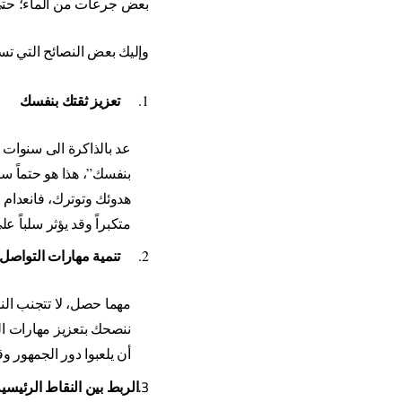
بعض جرعات من الماء؛ حتى 
وإليك بعض النصائح التي
تس
تعزيز ثقتك بنفسك
1.
عد بالذاكرة الى سنوات 
بنفسك”، هذا هو حتماً س
هدوئك وتوترك، فانعدام ا
متكبراً وقد يؤثر سلباً ع
تنمية مهارات التواصل
2.
مهما حصل، لا تتجنب الن
ننصحك بتعزيز مهارات ال
أن يلعبوا دور الجمهور
3.
الربط بين النقاط الرئيسي