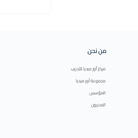
من نحن
مركز أور ميديا للتدريب
مجموعة أور ميديا
المؤسس
المدربون