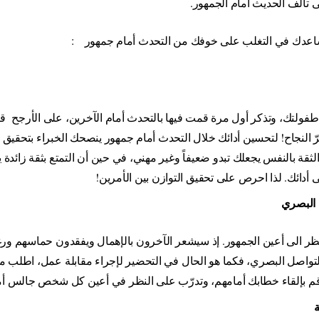
تألف الحديث أمام الجمهور
.
اعدك في التغلب على خوفك من التحدث أمام جمهور
:
طفولتك، وتذكر أول مرة قمت فيها بالتحدث أمام الآخرين، على الأرجح ق
رّ النجاح! لتحسين أدائك خلال التحدث أمام جمهور ينصحك الخبراء بتحقيق 
لثقة بالنفس يجعلك تبدو ضعيفاً وغير مهني، في حين أن التمتع بثقة زائدة 
لى أدائك. لذا احرص على تحقيق التوازن بين الأمرين
!
 البصري
ظر الى أعين الجمهور. إذ سيشعر الآخرون بالإهمال ويفقدون حماسهم ورغ
تواصل البصري، فكما هو الحال في التحضير لإجراء مقابلة عمل، اطلب م
 وقم بإلقاء خطابك أمامهم، وتدرّب على النظر في أعين كل شخص جالس أ
ة