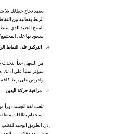
يعتمد نجاح خطابك بلا
الربط بفعالية بين النق
المنتج الجديد الذي ستط
سيعود بها على المجتمع
التركيز على النقاط ال
4.
من السهل جداً التحدث ب
سيؤثر سلباً على أدائك
.
ف
واحرص على ربط كافة ال
مراقبة حركة اليدين
5.
تلعب لغة الجسد دوراً مه
استخدام بطاقات متعلقة 
إذن الطريق الوحيد للتغلب 
تختفي بعد دقائق من الحديث 