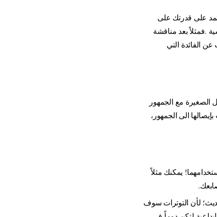
مد على قدرتك على
ية
.
فمثلاً بعد مناقشة
عن الفائدة التي
ل الصغيرة مع الجمهور
يصالها الى الجمهور،
تخدامهما! يمكنك مثلاً
صابعك
.
حديث؛ لأن التوترات سوف
بداعية لتكن دوماً في