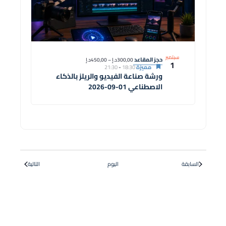
سبتمبر
حجز المقاعد
300,00د.إ – 450,00د.إ
1
مميزة
18:30
-
21:30
ورشة صناعة الفيديو والريلز بالذكاء
الاصطناعي 01-09-2026
الدورات
الدورات
السابقة
اليوم
التالية