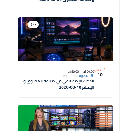
افتراضية
دورة
أغسطس
300,00د.إ – 450,00د.إ
10
مميزة
18:30
-
21:30
الذكاء الإصطناعي في صناعة المحتوى و
الإعلام 10-08-2026