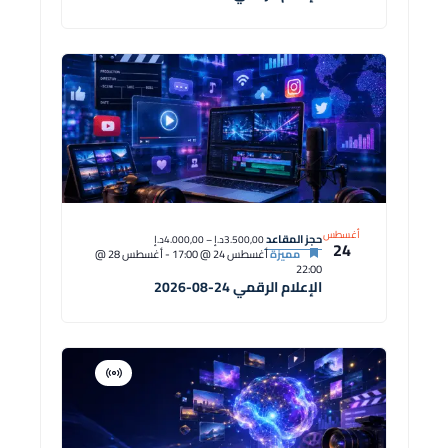
أغسطس
حجز المقاعد
3.500,00د.إ – 4.000,00د.إ
24
مميزة
أغسطس 24 @ 17:00
-
أغسطس 28 @
22:00
الإعلام الرقمي 24-08-2026
افتراضية
دورة