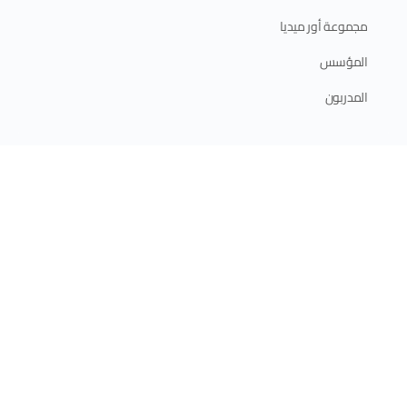
مجموعة أور ميديا
المؤسس
المدربون
ابدأ الآن
الدورات الإلكترونية
الدورات الحضورية
برامج الدبلوم
الخطة التدريبية 2025