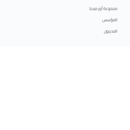
مجموعة أور ميديا
المؤسس
المدربون
ابدأ الآن
الدورات الإلكترونية
الدورات الحضورية
برامج الدبلوم
الخطة التدريبية 2025