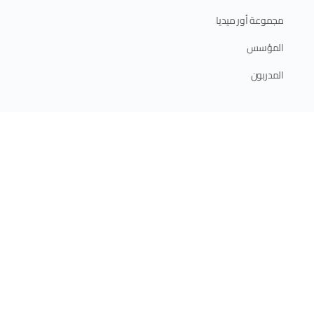
مجموعة أور ميديا
المؤسس
المدربون
ابدأ الآن
الدورات الإلكترونية
الدورات الحضورية
برامج الدبلوم
الخطة التدريبية 2025