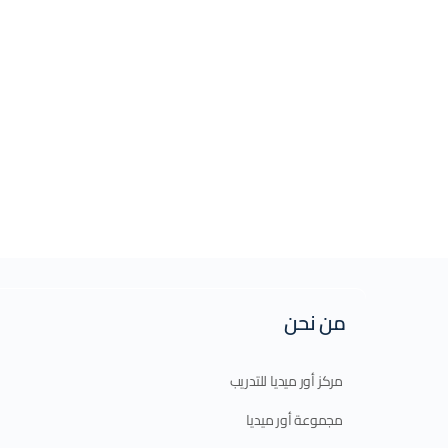
من نحن
مركز أور ميديا للتدريب
مجموعة أور ميديا