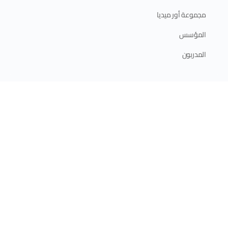
مجموعة أور ميديا
المؤسس
المدربون
ابدأ الآن
الدورات الإلكترونية
الدورات الحضورية
برامج الدبلوم
الخطة التدريبية 2025