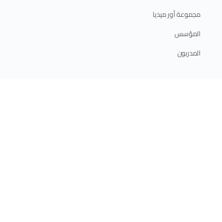
مجموعة أور ميديا
المؤسس
المدربون
ابدأ الآن
الدورات الإلكترونية
الدورات الحضورية
برامج الدبلوم
الخطة التدريبية 2025