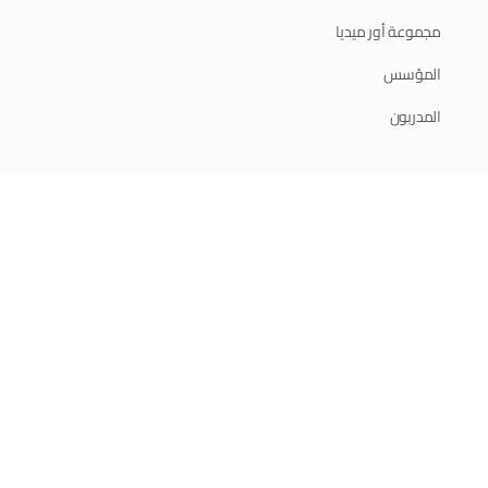
مجموعة أور ميديا
المؤسس
المدربون
ابدأ الآن
الدورات الإلكترونية
الدورات الحضورية
برامج الدبلوم
الخطة التدريبية 2025