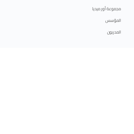
مجموعة أور ميديا
المؤسس
المدربون
ابدأ الآن
الدورات الإلكترونية
الدورات الحضورية
برامج الدبلوم
الخطة التدريبية 2025