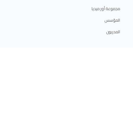
مجموعة أور ميديا
المؤسس
المدربون
ابدأ الآن
الدورات الإلكترونية
الدورات الحضورية
برامج الدبلوم
الخطة التدريبية 2025