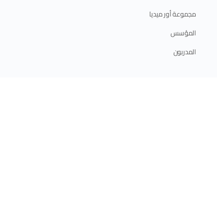
مجموعة أور ميديا
المؤسس
المدربون
ابدأ الآن
الدورات الإلكترونية
الدورات الحضورية
برامج الدبلوم
الخطة التدريبية 2025