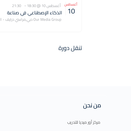
أغسطس
-
أغسطس 10 @ 18:30
21:30
10
الذكاء الإصطناعي في صناعة
المحتوى و الإعلام 10-08-2026
Our Media Group
دبي
,
مراسي درايف - ال
التجاري
United Arab Emirates
10468
تنقل دورة
من نحن
مركز أور ميديا للتدريب