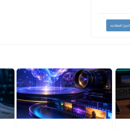
احجز المقاعد
م
ي