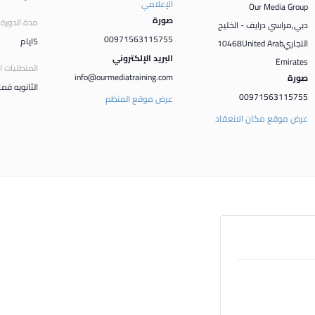
الإعلامي
Our Media Group
صورة
مدة الدورة
دبي
,
مراسي درايف - الخليج
00971563115755
5ايام
التجاري
United Arab
10468
البريد الإلكتروني
Emirates
المتطلبات 
info@ourmediatraining.com
صورة
الثانويه فم
00971563115755
عرض موقع المنظم
عرض موقع مكان الانعقاد