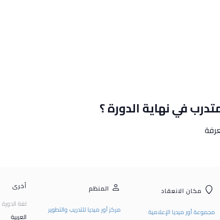
درب في نهاية الدورة ؟
عرفة
أخرى
المنظم
مكان الانعقاد
لغة الدورة
مركز أور ميديا للتدريب والتطوير
مجموعة أور ميديا الإعلامية
العربية