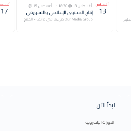
أغسطس
أغسط
-
أغسطس 13 @ 18:30
أغسطس 15 @
17
13
إنتاج المحتوى الإعلامي والتسويقي
20:30
باستخدام الذكاء الاصطناعي 13-08-
Our Media Group
دبي
,
مراسي درايف - الخليج
خليج
التجاري
2026
United Arab Emirates
10468
ابدأ الآن
الدورات الإلكترونية