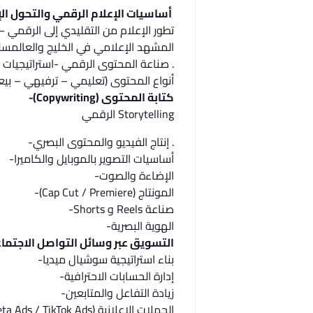
أساسيات الإعلام الرقمي والتحول ال
تطور الإعلام من التقليدي إلى الرقمي –
المشهد الإعلامي في الخليج والعالمسلوك الجمهور الرقميالم
. صناعة المحتوى الرقمي -استراتيجيات
أنواع المحتوى (تعليمي – ترفيهي – بيع
كتابة المحتوى (Copywriting)-
Storytelling الرقمي
. إنتاج الفيديو والمحتوى البصري-
أساسيات التصوير بالموبايل والكاميرا-
الإضاءة والصوت-
المونتاج (Cap Cut / Premiere)-
صناعة Reels و Shorts-
الهوية البصرية-
التسويق عبر وسائل التواصل الاجتما
بناء استراتيجية سوشيال ميديا-
إدارة الحسابات الاحترافية-
زيادة التفاعل والمتابعين-
الحملات الإعلانية (Meta Ads / TikTok Ads)-