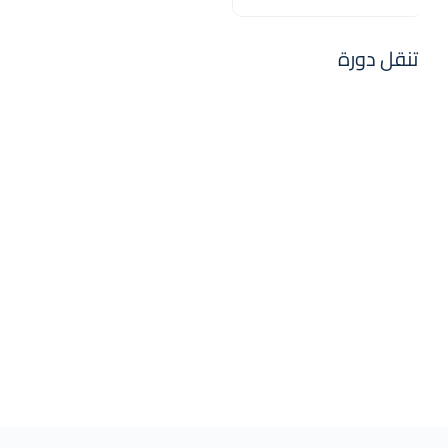
Business Bay
10468
United
Arab Emirates
تنقل دورة