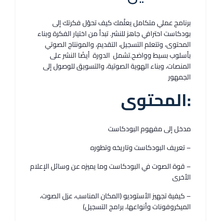
برنامج عملي متكامل يعلّمك كيف تحوّل فكرتك إلى
بودكاست احترافي جاهز للنشر. تبدأ من اختيار الفكرة وبناء
المحتوى، وتتعلم التسجيل، التقديم، والمونتاج الصوتي
بأسلوب بسيط وواضح.تشمل الدورة أيضًا النشر على
المنصات، وبناء الهوية الصوتية، والتسويق للوصول إلى
الجمهور
:المحتوى
مدخل إلى مفهوم البودكاست
– تعريف البودكاست وتاريخه وتطوره
– قوة الصوت في البودكاست وما يميزه عن وسائل الإعلام
الأخرى
– كيفية تجهيز الأستوديو (المكان المناسب، عزل الصوت،
الميكروفونات وأنواعها، برامج التسجيل)