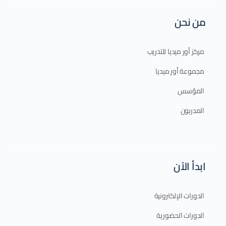
من نحن
مركز أور ميديا للتدريب
مجموعة أور ميديا
المؤسس
المدربون
ابدأ الآن
الدورات الإلكترونية
الدورات الحضورية