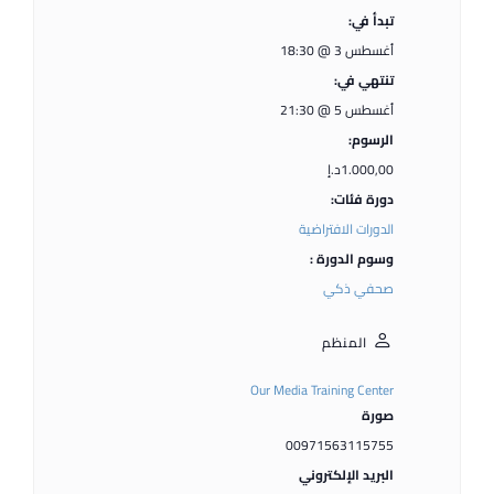
تبدأ في:
أغسطس 3 @ 18:30
تنتهي في:
أغسطس 5 @ 21:30
الرسوم:
1.000,00د.إ
دورة فئات:
الدورات الافتراضية
وسوم الدورة :
صحفي ذكي
المنظم
Our Media Training Center
صورة
00971563115755
البريد الإلكتروني