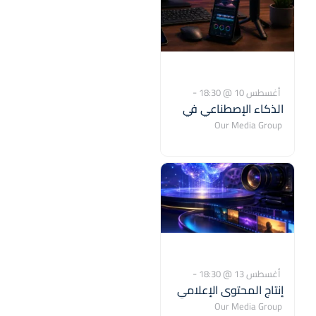
-
أغسطس 10 @ 18:30
الذكاء الإصطناعي في
21:30
صناعة المحتوى و
Our Media Group
دبي
,
الإعلام 10-08-2026
مراسي درايف - الخليج
التجاري
United Arab
10468
Emirates
-
أغسطس 13 @ 18:30
إنتاج المحتوى الإعلامي
أغسطس 15 @ 20:30
والتسويقي باستخدام
Our Media Group