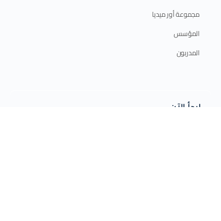
مجموعة أور ميديا
المؤسس
المدربون
ابدأ الآن
الدورات الإلكترونية
الدورات الحضورية
برامج الدبلوم
الخطة التدريبية 2025