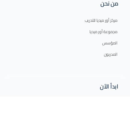
من نحن
مركز أور ميديا للتدريب
مجموعة أور ميديا
المؤسس
المدربون
ابدأ الآن
الدورات الإلكترونية
الدورات الحضورية
برامج الدبلوم