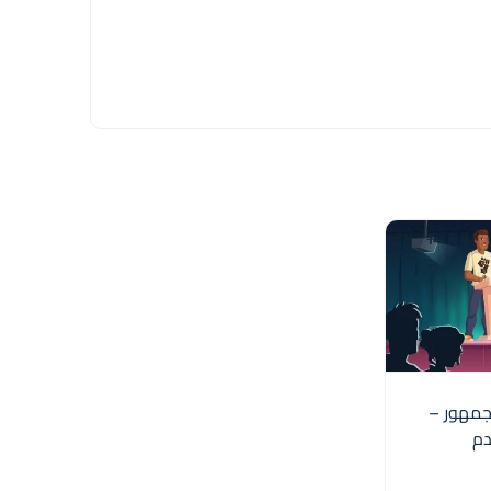
جمهور –
دم