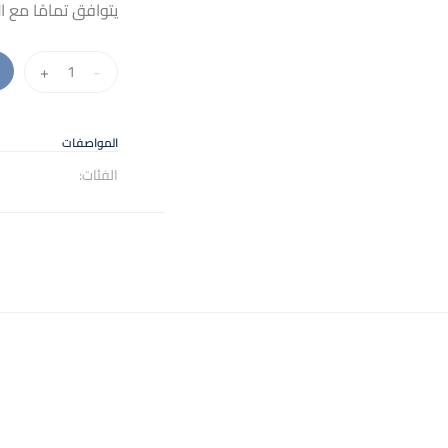
يتوافق تمامًا مع ال
كمية
+
-
الذكاء
الاصطناعي
في
المواصفات
صناعة
الفئات:
المحتوى
الإعلامي