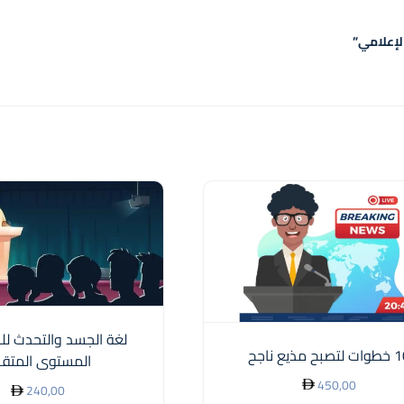
لإعلامي”
لغة الجسد والتحدث لل
تصبح مذيع ناجح
المستوى المتق
450,00
240,00