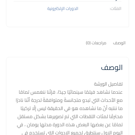
الفئات:
الدورات الإلكترونية
الوصف
مراجعات (0)
الوصف
تفاصيل الورشة
عندما نشاهد فيلمًا سينمائيًا جيدًا، فإنّنا ننغمس تمامًا
مع الأحداث التي تبدو متجانسةً ومتوافقةً لدرجة أنّنا نادرًا
ما ننتبه أنّ ما نشاهده هو في الحقيقة ليس إلّا تركيبًا
محترفًا لمئات اللقطات التي تم تصويرها بشكل مستقل
تمامًا عن بعضها البعض هذه الدورة مدتها يومان ، في
اليوم الاول سنتطرق لجميع الادوات التي تستخدم في