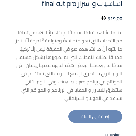
اساسيات و اسرار final cut pro
519,00
عندما نشاهد فيلمًا سينمائيًا جيدًا، فإنّنا ننغمس تمامًا
مع الأحداث التي تبدو متجانسةً ومتوافقةً لدرجة أنّنا نادرًا
ما ننتبه أنّ ما نشاهده هو في الحقيقة ليس إلّا تركيبًا
محترفًا لمئات اللقطات التي تم تصويرها بشكل مستقل
تمامًا عن بعضها البعض هذه الدورة مدتها يومان ، في
اليوم الاول سنتطرق لجميع الادوات التي تستخدم في
المونتاج في برنامج final cut pro ، وفي اليوم الثاني
سنتطرق للاسرار و الخفايا في البرنامج و المواقع التي
تساعد في المونتاج السينمائي .
إضافة إلى السلة
المواصفات