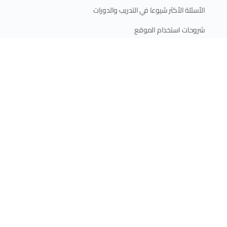
الأسئلة الأكثر شيوعا في التدريب والدورات
شروحات استخدام الموقع
المقالات
اتصل بنا
طريقك نحو التميز في الإعلام
© جميع الحقوق محفوظة © 2013 - 2026 -
مركز أور ميديا للتدريب والتطوير
الإعلامي
| عضو في
مجموعة أور ميديا الإعلامية