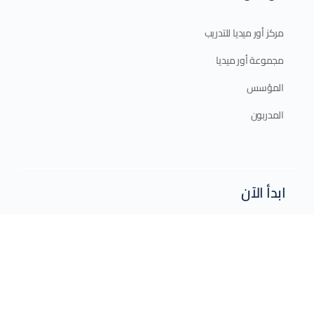
مركز أور ميديا للتدريب
مجموعة أور ميديا
المؤسس
المدربون
ابدأ الآن
الدورات الإلكترونية
الدورات الحضورية
برامج الدبلوم