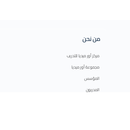
من نحن
مركز أور ميديا للتدريب
مجموعة أور ميديا
المؤسس
المدربون