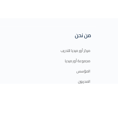
من نحن
مركز أور ميديا للتدريب
مجموعة أور ميديا
المؤسس
المدربون