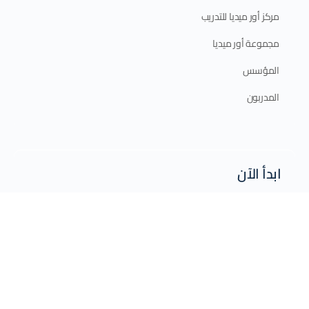
مركز أور ميديا للتدريب
مجموعة أور ميديا
المؤسس
المدربون
ابدأ الآن
الدورات الإلكترونية
الدورات الحضورية
برامج الدبلوم
الخطة التدريبية 2025