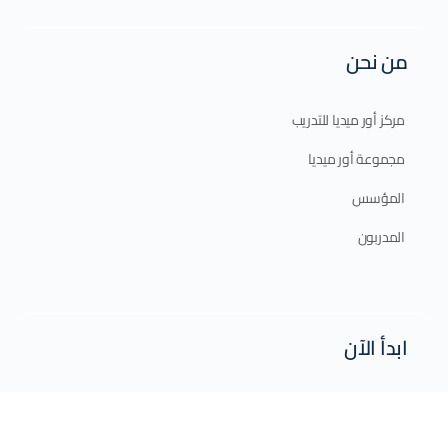
من نحن
مركز أور ميديا للتدريب
مجموعة أور ميديا
المؤسس
المدربون
ابدأ الآن
الدورات الإلكترونية
الدورات الحضورية