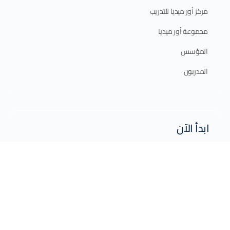
مركز أور ميديا للتدريب
مجموعة أور ميديا
المؤسس
المدربون
ابدأ الآن
الدورات الإلكترونية
الدورات الحضورية
برامج الدبلوم
الخطة التدريبية 2025