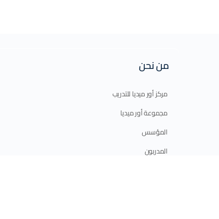
من نحن
مركز أور ميديا للتدريب
مجموعة أور ميديا
المؤسس
المدربون