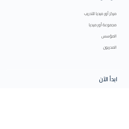
مركز أور ميديا للتدريب
مجموعة أور ميديا
المؤسس
المدربون
ابدأ الآن
الدورات الإلكترونية
الدورات الحضورية
برامج الدبلوم