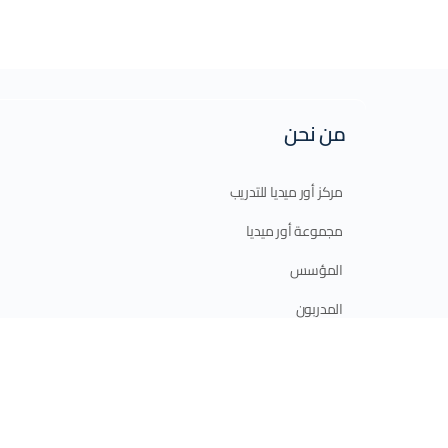
من نحن
مركز أور ميديا للتدريب
مجموعة أور ميديا
المؤسس
المدربون