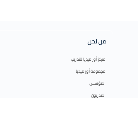
من نحن
مركز أور ميديا للتدريب
مجموعة أور ميديا
المؤسس
المدربون