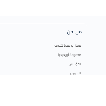
من نحن
مركز أور ميديا للتدريب
مجموعة أور ميديا
المؤسس
المدربون