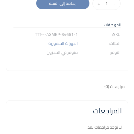
كمية
+
-
إضافة إلى السلة
تدريب
المدربين
-
المواصفات
شهادة
34661-1-TTT---AGMEP
SKU:
المجموعة
الفئات:
الدورات الحضورية
الأمريكية
التوفر:
متوفر في المخزون
للتدريب
مراجعات (0)
المراجعات
لا توجد مراجعات بعد.