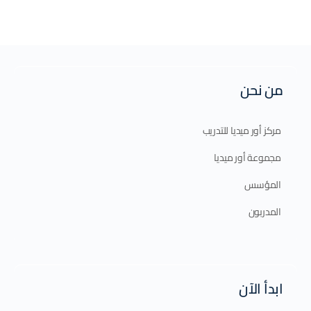
من نحن
مركز أور ميديا للتدريب
مجموعة أور ميديا
المؤسس
المدربون
ابدأ الآن