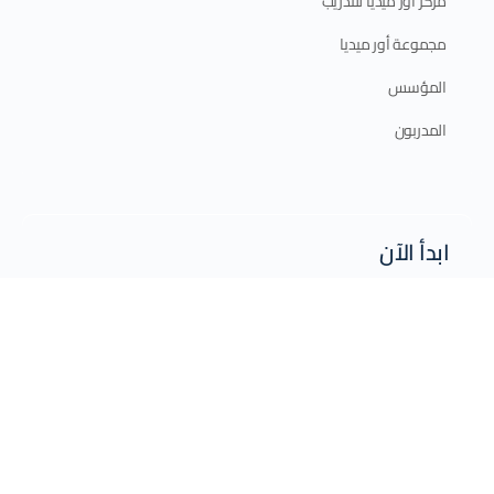
مركز أور ميديا للتدريب
مجموعة أور ميديا
المؤسس
المدربون
ابدأ الآن
الدورات الإلكترونية
الدورات الحضورية
برامج الدبلوم
الخطة التدريبية 2025