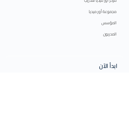
مركز أور ميديا للتدريب
مجموعة أور ميديا
المؤسس
المدربون
ابدأ الآن
الدورات الإلكترونية
الدورات الحضورية
برامج الدبلوم
الخطة التدريبية 2025