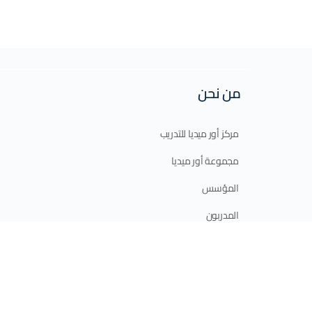
من نحن
مركز أور ميديا للتدريب
مجموعة أور ميديا
المؤسس
المدربون