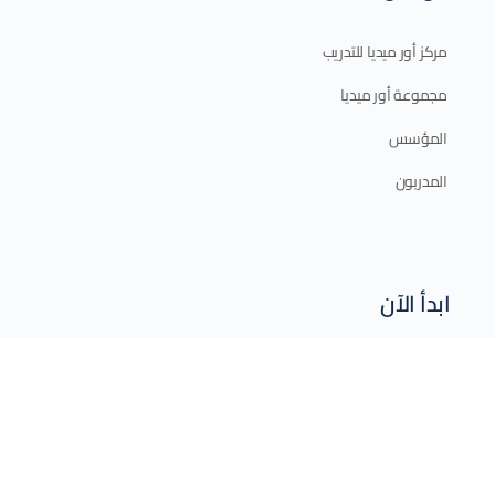
مركز أور ميديا للتدريب
مجموعة أور ميديا
المؤسس
المدربون
ابدأ الآن
الدورات الإلكترونية
الدورات الحضورية
برامج الدبلوم