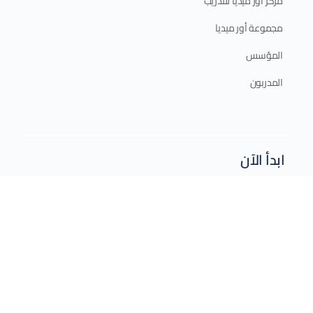
مركز أور ميديا للتدريب
مجموعة أور ميديا
المؤسس
المدربون
ابدأ الآن
الدورات الإلكترونية
الدورات الحضورية
برامج الدبلوم
الخطة التدريبية 2025