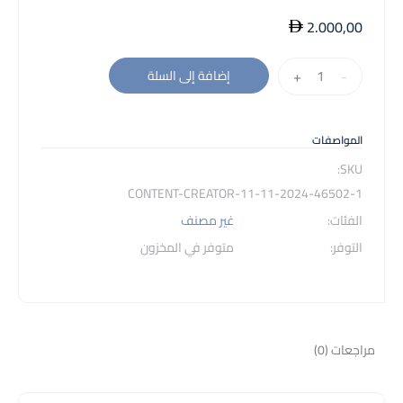
2.000,00
كمية
+
-
إضافة إلى السلة
Content
Creator
07-
المواصفات
03-
SKU:
2025
46502-1-CONTENT-CREATOR-11-11-2024
الفئات:
غير مصنف
التوفر:
متوفر في المخزون
مراجعات (0)